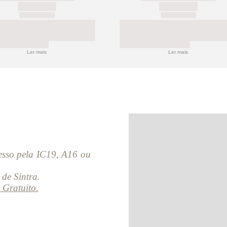
Ler mais
Ler mais
esso pela IC19, A16 ou
de Sintra.
 Gratuito.