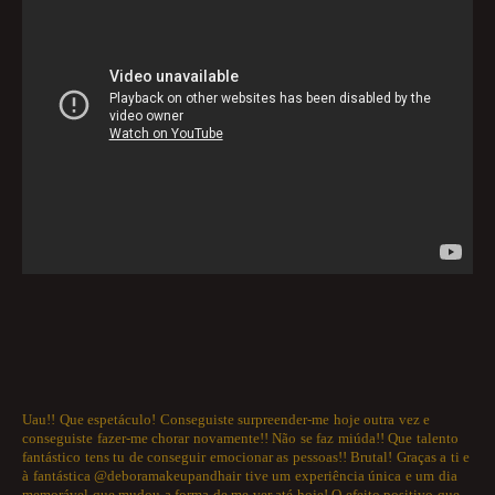
Uau!! Que espetáculo! Conseguiste surpreender-me hoje outra vez e
conseguiste fazer-me chorar novamente!! Não se faz miúda!! Que talento
fantástico tens tu de conseguir emocionar as pessoas!! Brutal! Graças a ti e
à fantástica @deboramakeupandhair tive um experiência única e um dia
memorável que mudou a forma de me ver até hoje! O efeito positivo que