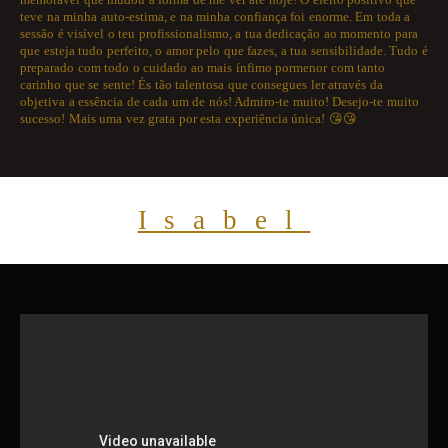
teve na minha auto-estima, e na minha confiança foi enorme. Em toda a
sessão é visível o teu profissionalismo, a tua dedicação ao momento para
que esteja tudo perfeito, o amor pelo que fazes, a tua sensibilidade. Tudo é
preparado com todo o cuidado ao mais ínfimo pormenor com tanto
carinho que se sente! És tão talentosa que consegues ler através da
objetiva a essência de cada um de nós! Admiro-te muito! Desejo-te muito
sucesso! Mais uma vez grata por esta experiência única! 😘😘
Isabel