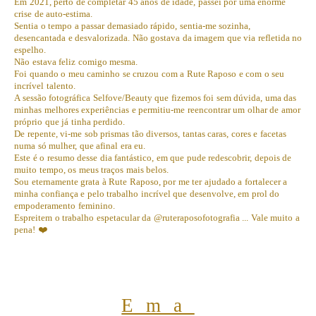
Em 2021, perto de completar 45 anos de idade, passei por uma enorme
crise de auto-estima.
Sentia o tempo a passar demasiado rápido, sentia-me sozinha,
desencantada e desvalorizada. Não gostava da imagem que via refletida no
espelho.
Não estava feliz comigo mesma.
Foi quando o meu caminho se cruzou com a Rute Raposo e com o seu
incrível talento.
A sessão fotográfica Selfove/Beauty que fizemos foi sem dúvida, uma das
minhas melhores experiências e permitiu-me reencontrar um olhar de amor
próprio que já tinha perdido.
De repente, vi-me sob prismas tão diversos, tantas caras, cores e facetas
numa só mulher, que afinal era eu.
Este é o resumo desse dia fantástico, em que pude redescobrir, depois de
muito tempo, os meus traços mais belos.
Sou eternamente grata à Rute Raposo, por me ter ajudado a fortalecer a
minha confiança e pelo trabalho incrível que desenvolve, em prol do
empoderamento feminino.
Espreitem o trabalho espetacular da @ruteraposofotografia ... Vale muito a
pena! ❤️
Ema