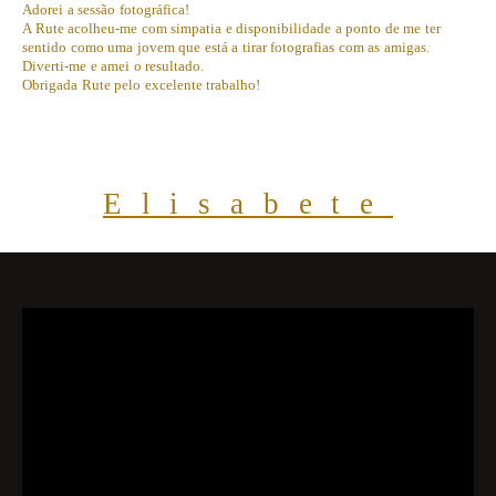
Adorei a sessão fotográfica!
A Rute acolheu-me com simpatia e disponibilidade a ponto de me ter
sentido como uma jovem que está a tirar fotografias com as amigas.
Diverti-me e amei o resultado.
Obrigada Rute pelo excelente trabalho!
Elisabete