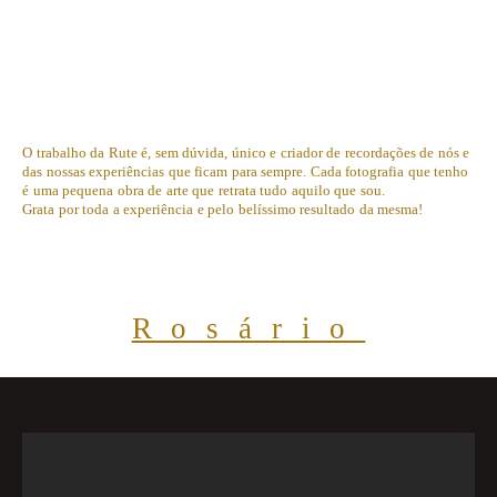
O trabalho da Rute é, sem dúvida, único e criador de recordações de nós e
das nossas experiências que ficam para sempre. Cada fotografia que tenho
é uma pequena obra de arte que retrata tudo aquilo que sou.
Grata por toda a experiência e pelo belíssimo resultado da mesma!
Rosário