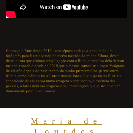
Conheço a Rute desde 2016, nessa época andava à procura de um
fotógrafo para fazer a sessão de recém nascido da minha filhota, desde
dessa altura que criámos uma ligação com a Rute, o trabalho dela deixou-
me apaixonada e desde de 2016 que a mesma tornou-se a nossa fotógrafa
de eleição depois do nascimento da minha primeira filha já tive outro
filho e como é óbvio foi a Rute a tirar as fotos. O que gosto na Rute é a
capacidade de ela expor numa imagem o sentimento, a essência das
pessoas, a fotos dela são mágicas e são recordações que gosto de olhar
diariamente porque são únicas..
Maria de
Lourdes