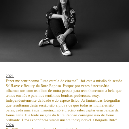
2021
Fazer-me sentir como "uma estrela de cinema" - foi esta a missão da sessão
SelfLove e Beauty da Rute Raposo. Porque por vezes é necessário
olharmo-nos com os olhos de outra pessoa para reconhecermos a bela que
temos em nós e para nos sentirmos bonitas, poderosas, sexy,
independentemente da idade e do aspeto físico. As fantásticas fotografias
que resultaram desta sessão são a prova de que todas as mulheres são
belas, cada uma à sua maneira.... só é preciso saber captar essa beleza da
forma certa. E a lente mágica da Rute Raposo consegue isso de forma
brilhante. Uma experiência simplesmente inesquecível. Obrigada Rute!
2024