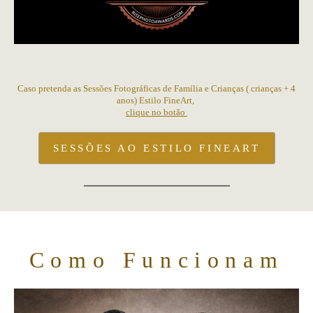
Caso pretenda as Sessões Fotográficas
de
Família e Crianças ( crianças + 4
anos)
Estilo FineArt,
clique no botão
SESSÕES AO ESTILO FINEART
Como Funcionam