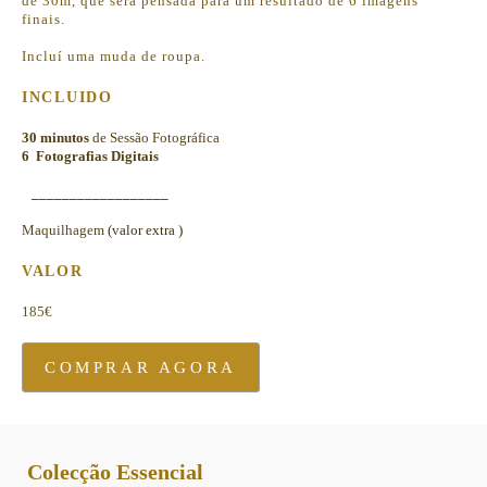
de 30m, que será pensada para um resultado de 6 imagens
finais.
Incluí uma muda de roupa.
INCLUIDO
30 minutos
de Sessão Fotográfica
6 Fotografias Digitais
__________________
Maquilhagem
(valor extra )
VALOR
185€
COMPRAR AGORA
Colecção Essencial