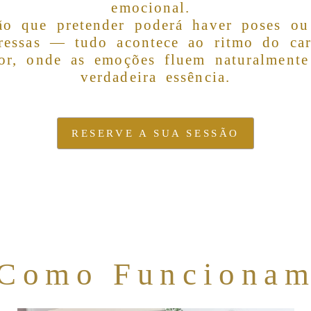
emocional.
ão que pretender poderá haver poses ou 
ressas — tudo acontece ao ritmo do ca
or, onde as emoções fluem naturalmente
verdadeira essência.
RESERVE A SUA SESSÃO
Como Funciona