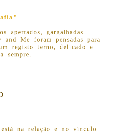
afia
"
os apertados, gargalhadas
y and Me foram pensadas para
um registo terno, delicado e
ra sempre.
o
stá na relação e no vínculo