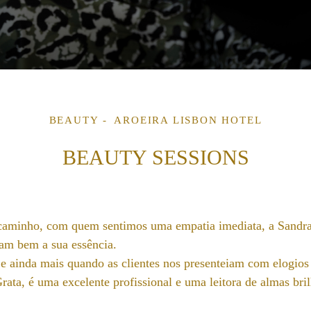
BEAUTY
AROEIRA LISBON HOTEL
BEAUTY SESSIONS
caminho, com quem sentimos uma empatia imediata, a Sandra
am bem a sua essência.
e ainda mais quando as clientes nos presenteiam com elogios
ata, é uma excelente profissional e uma leitora de almas bril