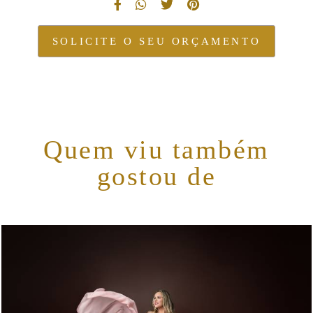
SOLICITE O SEU ORÇAMENTO
Quem viu também
gostou de