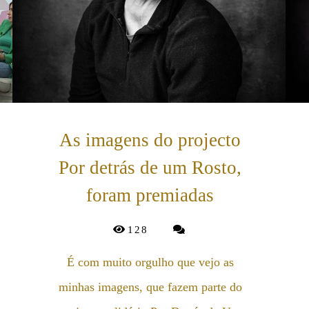
As imagens do projecto
Por detrás de um Rosto,
foram premiadas
128
É com muito orgulho que vejo as
minhas imagens, que fazem parte do