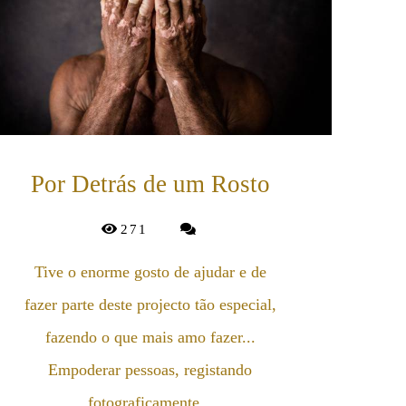
Por Detrás de um Rosto
271
Tive o enorme gosto de ajudar e de
fazer parte deste projecto tão especial,
fazendo o que mais amo fazer...
Empoderar pessoas, registando
fotograficamente...