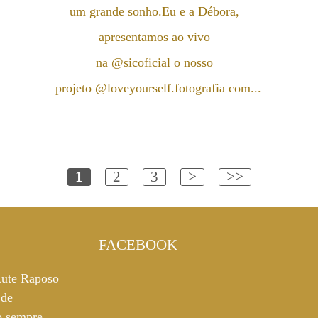
um grande sonho.Eu e a Débora,
apresentamos ao vivo
na @sicoficial o nosso
projeto @loveyourself.fotografia com...
1
2
3
>
>>
FACEBOOK
ute Raposo
 de
o sempre