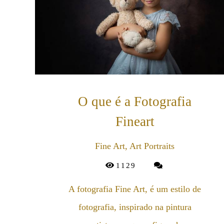
O que é a Fotografia
Fineart
Fine Art, Art Portraits
1129
A fotografia Fine Art, é um estilo de
fotografia, inspirado na pintura