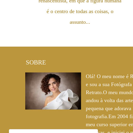
renascentista, em que a figura humana
é o centro de todas as coisas, o
assunto...
SOBRE
Olá! O meu nome é R
e sou a sua Fotógrafa
Retrato.O meu mund
andou à volta das art
pequena que adorava
fotografia.Em 2004 fi
meu curso superior e
Plásticas, e iniciei o