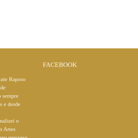
FACEBOOK
ute Raposo
 de
o sempre
es e desde
nalizei o
m Artes
 meu percurso