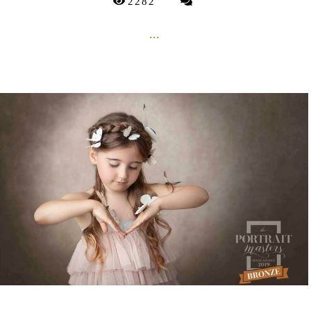
2282
...