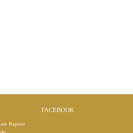
FACEBOOK
ute Raposo
 de