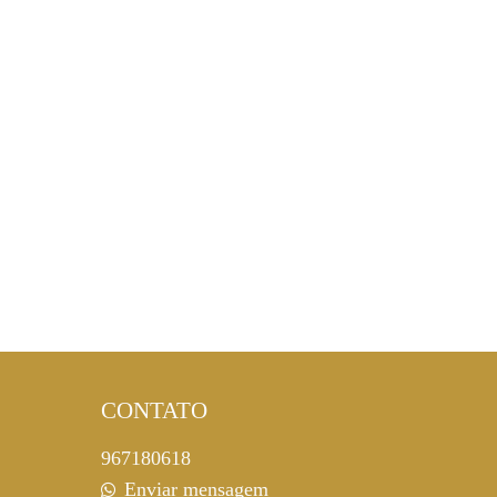
CONTATO
967180618
Enviar mensagem