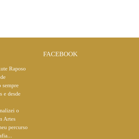
FACEBOOK
ute Raposo
 de
o sempre
es e desde
nalizei o
m Artes
 meu percurso
fia...