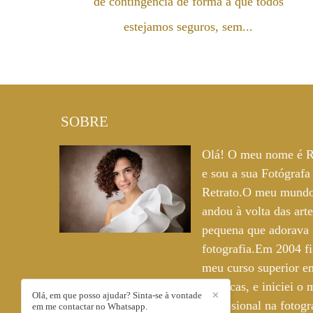
de contingência de forma a que todos
estejamos seguros, sem...
SOBRE
Olá! O meu nome é R
e sou a sua Fotógrafa
Retrato.O meu mund
andou à volta das art
pequena que adorava
fotografia.Em 2004 fi
meu curso superior e
Plásticas, e iniciei o
Olá, em que posso ajudar? Sinta-se à vontade
✕
profissional na fotogra
em me contactar no Whatsapp.