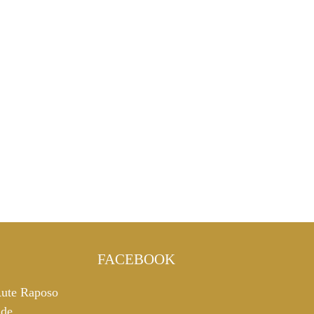
FACEBOOK
ute Raposo
 de