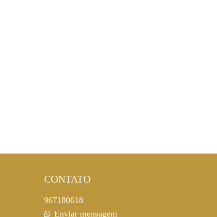
CONTATO
967180618
Enviar mensagem