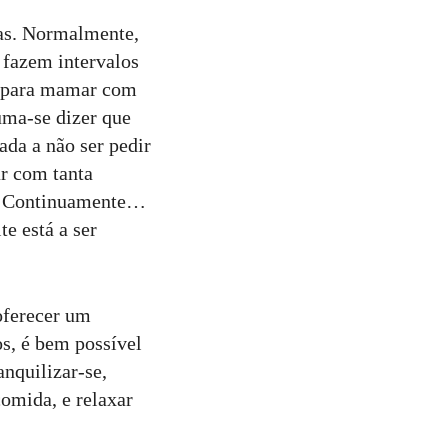
as. Normalmente,
 fazem intervalos
o para mamar com
uma-se dizer que
ada a não ser pedir
r com tanta
bé. Continuamente…
e está a ser
 oferecer um
os, é bem possível
anquilizar-se,
comida, e relaxar