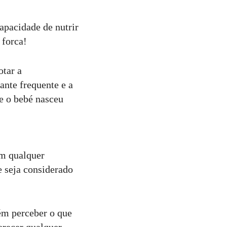
apacidade de nutrir
 forca!
otar a
nte frequente e a
e o bebé nasceu
m qualquer
 seja considerado
ém perceber o que