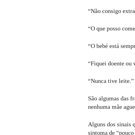
“Não consigo extrai
“O que posso comer
“O bebé está sempr
“Fiquei doente ou 
“Nunca tive leite.”
São algumas das fr
nenhuma mãe aguen
Alguns dos sinais 
sintoma de “pouco 