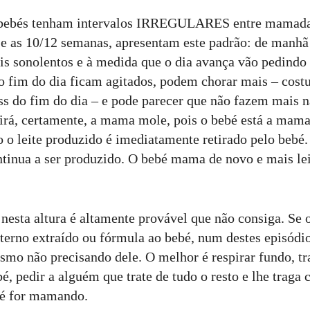
 bebés tenham intervalos IRREGULARES entre mamad
3 e as 10/12 semanas, apresentam este padrão: de manhã
is sonolentos e à medida que o dia avança vão pedind
o fim do dia ficam agitados, podem chorar mais – cost
ss do fim do dia – e pode parecer que não fazem mais n
rá, certamente, a mama mole, pois o bebé está a mama
o o leite produzido é imediatamente retirado pelo be
inua a ser produzido. O bebé mama de novo e mais leit
te nesta altura é altamente provável que não consiga. Se
aterno extraído ou fórmula ao bebé, num destes episódi
smo não precisando dele. O melhor é respirar fundo, tr
é, pedir a alguém que trate de tudo o resto e lhe traga 
bé for mamando.