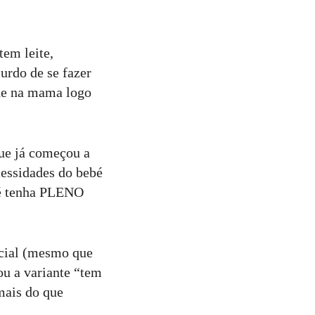
tem leite,
rdo de se fazer
lhe na mama logo
ue já começou a
cessidades do bebé
bé tenha PLENO
icial (mesmo que
(ou a variante “tem
mais do que