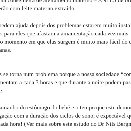
uma conselheira de aleitamento materno – ANTES de of
rão com leite materno extraído.
pedem ajuda depois dos problemas estarem muito instal
s para eles que afastam a amamentação cada vez mais.
 o momento em que elas surgem é muito mais fácil do 
anas.
s se torna num problema porque a nossa sociedade “co
imentam a cada 3 horas e que durante a noite podem p
e.
amanho do estômago do bebé e o tempo que este demora 
ação com a duração dos ciclos de sono, é expectável q
da hora! (Ver mais sobre este estudo do Dr Nils Berg