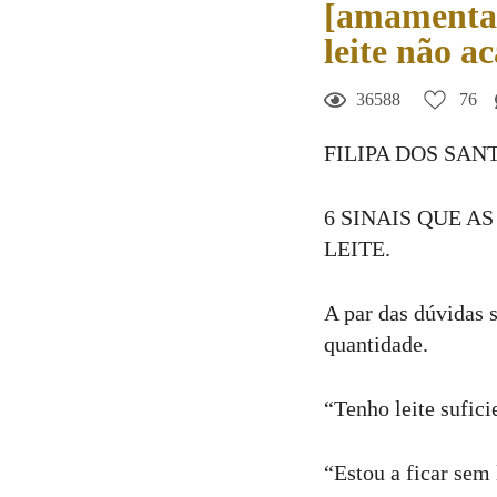
[amamentaç
leite não a
76
Curtir
36588
76
Comentar
FILIPA DOS SAN
6 SINAIS QUE 
LEITE.
A par das dúvidas s
quantidade.
“Tenho leite sufici
“Estou a ficar sem 