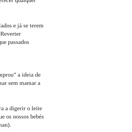
erecer qualquer
ados e já se terem
 Reverter
que passados
mprou” a ideia de
assar sem mamar a
a digerir o leite
ue os nossos bebés
man).