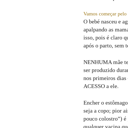
Vamos começar pelo i
O bebé nasceu e ago
apalpando as mama
isso, pois é claro
após o parto, sem t
NENHUMA mãe tem le
ser produzido duran
nos primeiros dia
ACESSO a ele.
Encher o estômago 
seja a copo; pior a
pouco colostro”) é
qualquer vacina que