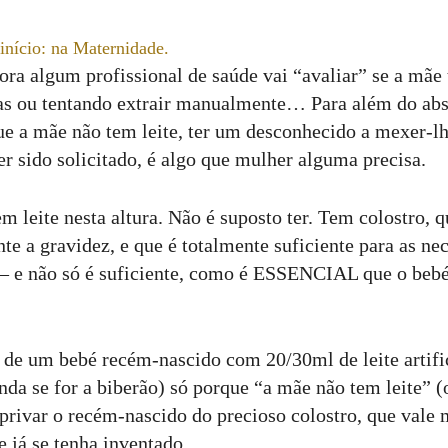
nício: na Maternidade.
ra algum profissional de saúde vai “avaliar” se a mãe 
s ou tentando extrair manualmente… Para além do absu
 que a mãe não tem leite, ter um desconhecido a mexer-
er sido solicitado, é algo que mulher alguma precisa.
ite nesta altura. Não é suposto ter. Tem colostro, q
te a gravidez, e que é totalmente suficiente para as ne
s – e não só é suficiente, como é ESSENCIAL que o be
de um bebé recém-nascido com 20/30ml de leite artif
inda se for a biberão) só porque “a mãe não tem leite” 
 privar o recém-nascido do precioso colostro, que vale 
 já se tenha inventado.