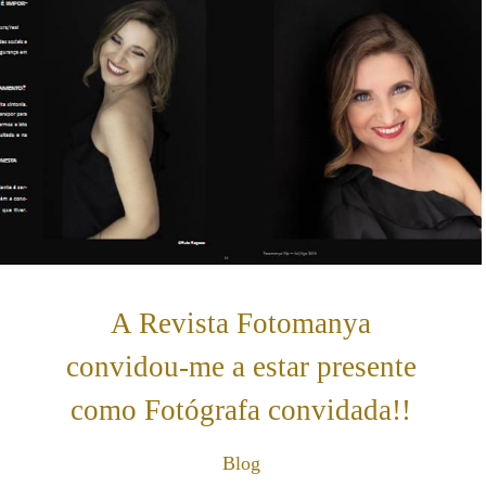
A Revista Fotomanya
convidou-me a estar presente
como Fotógrafa convidada!!
Blog