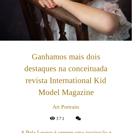
Ganhamos mais dois
destaques na conceituada
revista International Kid
Model Magazine
Art Portraits
371
A Bela Leonor é sempre uma inspiração e